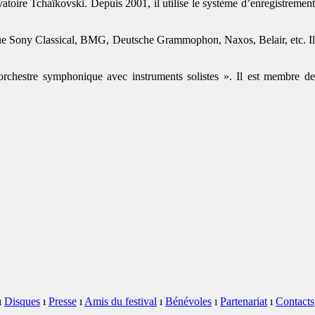
toire Tchaïkovski. Depuis 2001, il utilise le système d’enregistrement
s que Sony Classical, BMG, Deutsche Grammophon, Naxos, Belair, etc. Il
hestre symphonique avec instruments solistes ». Il est membre de
ı
Disques
ı
Presse
ı
Amis du festival
ı
Bénévoles
ı
Partenariat
ı
Contacts