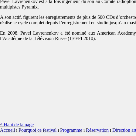
Pavel Lavrenenkov est à la fois ingénieur du son au Comité radiophoni
multipistes Pyramix.
A son actif, figurent les enregistrements de plus de 500 CDs d’orches
réalise le cycle complet depuis l’enregistrement en studio jusqu’au maste
En 2008, Pavel Lavrenenkov a été nominé aux American Academy Re
l’Académie de la Télévision Russe (TEFFI 2010).
^ Haut de la page
Accueil
ı
Pourquoi ce festival
ı
Programme
ı
Réservation
ı
Direction art