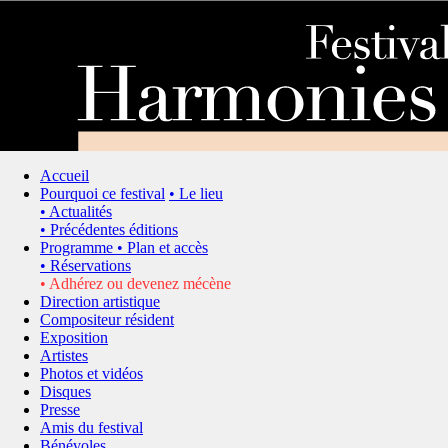
Accueil
Pourquoi ce festival
• Le lieu
• Actualités
• Précédentes éditions
Programme
• Plan et accès
• Réservations
• Adhérez ou devenez mécène
Direction artistique
Compositeur résident
Exposition
Artistes
Photos et vidéos
Disques
Presse
Amis du festival
Bénévoles