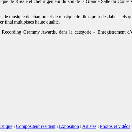
que de Russie et chef ingénieur du son de la Grande Salle du Conserva
tre, de musique de chambre et de musique de films pour des labels tel
r final multipistes haute qualité.
cording Grammy Awards, dans la catégorie « Enregistrement d’orc
istique
ı
Compositeur résident
ı
Exposition
ı
Artistes
ı
Photos et vidéos